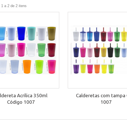
1 a 2 de 2 itens
ldereta Acrílica 350ml
Calderetas com tampa 
Código 1007
1007