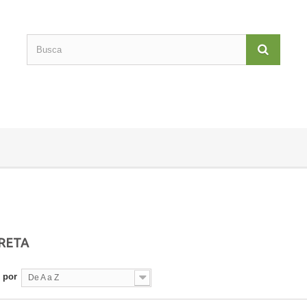
RETA
 por
De A a Z