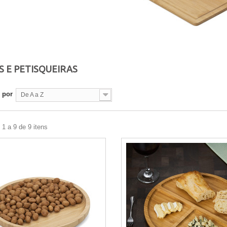
S E PETISQUEIRAS
 por
De A a Z
1 a 9 de 9 itens