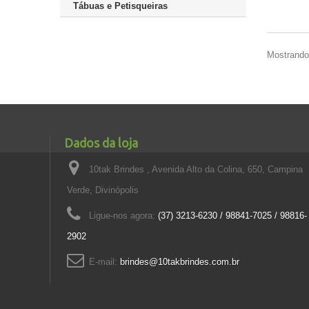
Tábuas e Petisqueiras
Mostrando 
Dados da loja
10tak Brindes , Avenida Alto da Colina, 650, Campina
Verde, Divinópolis
Ligue-nos agora:
(37) 3213-6230 / 98841-7025 / 98816-
2902
E-mail:
brindes@10takbrindes.com.br