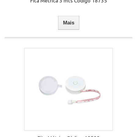
Fita Métrica 3 mts Código 18735
Mais