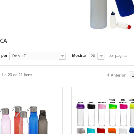
ICA
 por
Mostrar
por página
De A a Z
20
1 a 20 de 21 itens
Anterior
1