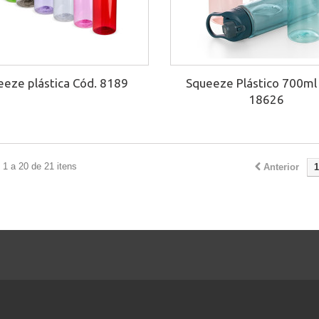
eeze plástica Cód. 8189
Squeeze Plástico 700ml 
18626
1 a 20 de 21 itens
Anterior
1