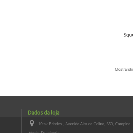
Squ
Mostrando 
Dados da loja
10tak Brindes , Avenida Alto da Colina, 650, Campina
Verde, Divinópolis