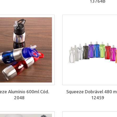
13764B
eze Alumínio 600ml Cód.
Squeeze Dobrável 480 ml
2048
12459