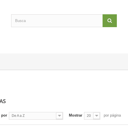
AS
 por
Mostrar
por página
De A a Z
20