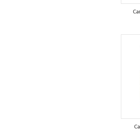
Ca
Ca